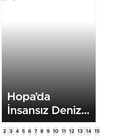
Hopa’da
Hopa’d
İnsansız Deniz
kundak
Aracı Alarmı
kuşkulu
Mesken