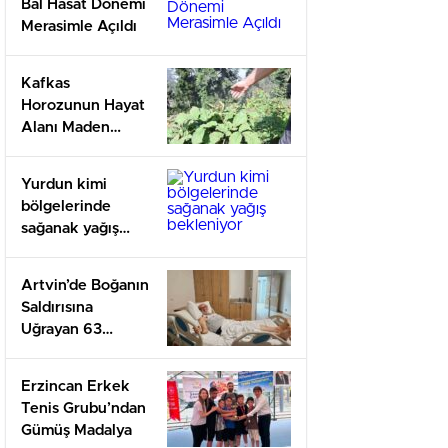
Bal Hasat Dönemi
Merasimle Açıldı
Kafkas
Horozunun Hayat
Alanı Maden
Tehdidinde
Yurdun kimi
bölgelerinde
sağanak yağış
bekleniyor
Artvin’de Boğanın
Saldırısına
Uğrayan 63
Yaşındaki Adam
Mevtten Döndü
Erzincan Erkek
Tenis Grubu’ndan
Gümüş Madalya