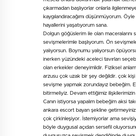
çıkarmadan başlıyorlar onlarla ilgilenmey
kaygılandıracağımı düşünmüyorum. Öyle etk
hayallerini yaşatıyorum sana.
Dolgun göğüslerim ile olan maceralarını se
sevişmelerimle başlıyorum. Ön sevişmel
yalıyorsun. Boynumu yalıyorsun öpüyorsu
inerken yüzündeki aceleci tavırları seçeb
olan erkekler deneyimlidir. Fiziksel anl
arzusu çok uzak bir şey değildir. çok kiş
sevişme yapmak zorundayız bebeğim. En a
bitirmeliyiz. Devam ettiğimiz ilişkilerimiz
Canın istiyorsa yapalım bebeğim aksi ta
ankara escort bayan şekline getirmeyiniz. 
çok çirkinleşiyor. İstemiyorlar ama sevişi
böyle duygusal açıdan sersefil oluyorsu
duygusuzca sevişmek dendiğinde duygusa