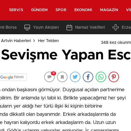
SERVIS
GÜNDEM
SPOR
EKONOMI
MAGAZIN
V
nlı Borsa
Yayın Akışları
Namaz Vakitleri
Ecza
Artvin Haberleri
Her Telden
348 kez okunm
 Sevişme Yapan Esc
0
News
üm ondan başkasını görmüyor. Duygusal açıdan partnerime
irim. Bir anlamda iyi tabii ki. Birlikte yapacağımız her şeyi
n yer aldığı her türlü ilişki iki kişinin birbirine
unda dikkatli olan bayanımdır. Erkek arkadaşlarımla da
e hayran kalıyordu erkek arkadaşlarım da. Uzun uzun
. Göğüs uçlarımı yalıyorlar, emiyorlar. İç çamaşırlarımı