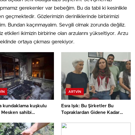
pmamız gerekenler var bebeğim. Bu da tabii ki kesinlikle
n geçmektedir. Gözlerimizin derinliklerinde birbirimizi
ğim. Bundan kaçınmayalım. Sevgili olmak zorunda değiliz.
tkileri ikimizin birbirine olan arzularını yükseltiyor. Arzu
 şeklinde ortaya çıkması gerekiyor.
VIN
ARTVIN
a kundaklama kuşkulu
Esra Işık: Bu Şirketler Bu
: Mesken sahibi
Topraklardan Gidene Kadar
e kaldırıldı, bir kişi
Direnmeye Devam Edeceğiz
ında