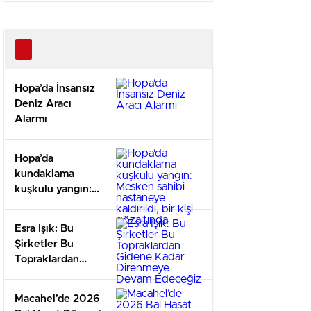
hastan
kaldırıld
kişi gö
Hopa’da İnsansız
Deniz Aracı
Alarmı
Hopa’da
kundaklama
kuşkulu yangın:
Mesken sahibi
hastaneye
Esra Işık: Bu
kaldırıldı, bir kişi
Şirketler Bu
gözaltında
Topraklardan
Gidene Kadar
Direnmeye
Macahel’de 2026
Devam Edeceğiz