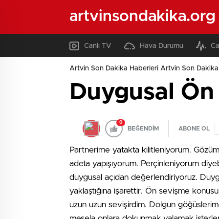
artvinsondakika.org
Canlı TV
Hava Durumu
Ca
Artvin Son Dakika Haberleri Artvin Son Dakika 
Duygusal Ön
0
BEĞENDİM
ABONE OL
Partnerime yatakta kilitleniyorum. Göz
adeta yapışıyorum. Perçinleniyorum diyebil
duygusal açıdan değerlendiriyoruz. Duyguları
yaklaştığına işarettir. Ön sevişme konus
uzun uzun sevişirdim. Dolgun göğüslerim
mesela onlara dokunmak yalamak isterlerdi