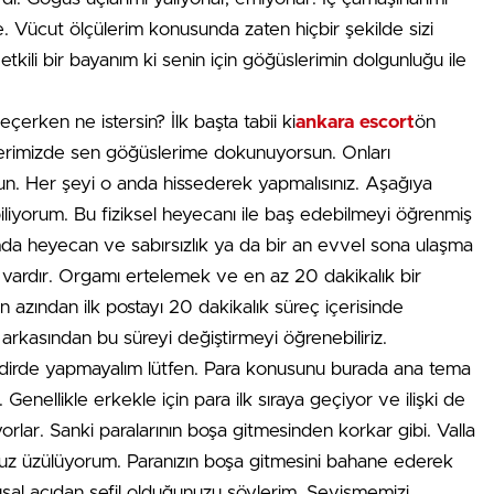
e. Vücut ölçülerim konusunda zaten hiçbir şekilde sizi
ili bir bayanım ki senin için göğüslerimin dolgunluğu ile
çerken ne istersin? İlk başta tabii ki
ankara escort
ön
erimizde sen göğüslerime dokunuyorsun. Onları
n. Her şeyi o anda hissederek yapmalısınız. Aşağıya
iliyorum. Bu fiziksel heyecanı ile baş edebilmeyi öğrenmiş
amda heyecan ve sabırsızlık ya da bir an evvel sona ulaşma
i vardır. Orgamı ertelemek ve en az 20 dakikalık bir
zından ilk postayı 20 dakikalık süreç içerisinde
in arkasından bu süreyi değiştirmeyi öğrenebiliriz.
kdirde yapmayalım lütfen. Para konusunu burada ana tema
Genellikle erkekle için para ilk sıraya geçiyor ve ilişki de
yorlar. Sanki paralarının boşa gitmesinden korkar gibi. Valla
nuz üzülüyorum. Paranızın boşa gitmesini bahane ederek
l açıdan sefil olduğunuzu söylerim. Sevişmemizi