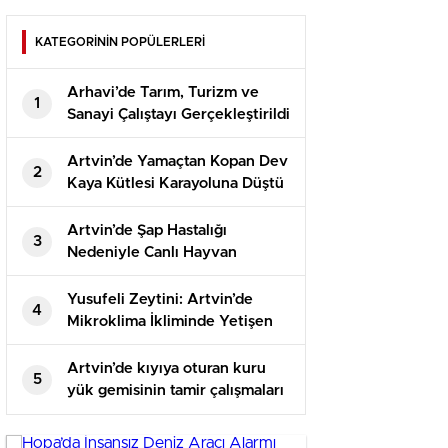
KATEGORİNİN POPÜLERLERİ
Arhavi’de Tarım, Turizm ve
1
Sanayi Çalıştayı Gerçekleştirildi
Artvin’de Yamaçtan Kopan Dev
2
Kaya Kütlesi Karayoluna Düştü
Artvin’de Şap Hastalığı
3
Nedeniyle Canlı Hayvan
Ticaretine Kısıtlama Getirildi
Yusufeli Zeytini: Artvin’de
4
Mikroklima İkliminde Yetişen
Üstün Lezzetli Zeytin
Artvin’de kıyıya oturan kuru
5
yük gemisinin tamir çalışmaları
devam ediyor