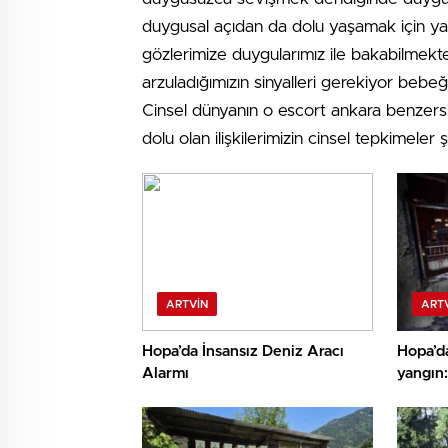
duygusal açıdan da dolu yaşamak için ya
gözlerimize duygularımız ile bakabilmekte
arzuladığımızın sinyalleri gerekiyor bebe
Cinsel dünyanın o escort ankara benzersiz e
dolu olan ilişkilerimizin cinsel tepkimeler
ARTVIN
ART
Hopa’da İnsansız Deniz Aracı
Hopa’d
Alarmı
yangın
hastaney
gözalt