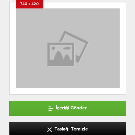
740 x 420
İçeriği Gönder
Taslağı Temizle