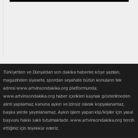
Türkiye'den ve Dünya’dan son dakika haberler, köşe yazıları,
magazinden siyasete, spordan seyahate bütün konuların tek
adresi www.artvinsondakika.org platformunda;
www.artvinsondakika.org haber içerikleri kaynak gösterilmeden
alıntı yapılamaz, kanuna aykırı ve izinsiz olarak kopyalanamaz,
başka yerde yayınlanamaz. Aykırı işlem yapan kişi/kişiler için yasal
başvuru hakkı saklı tutulmaktadır. www.artvinsondakika.org tercih
ettiğiniz için teşekkür ederiz.