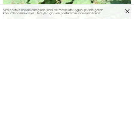
Veri politikasındaki amaçlarla sınırlı ve mevzuata uygun şekilde çerez
konumlandırmaktayız. Detaylar için
veri politikamızı
inceleyebilirsiniz.
Kafkas Horozunun Hayat Alanı Maden
Tehdidinde
Yurdun kimi bölgelerinde sağanak yağış
bekleniyor