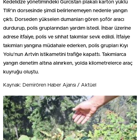
Kedelidze yönetimindeki Gürcistan plakalı karton yüklü
TIR’ın dorsesinde şimdi belirlenemeyen nedenle yangın
çıktı. Dorseden yükselen dumanları gören şoför aracı
durdurup, polis gruplarından yardım istedi. İhbar üzerine
adrese itfaiye, polis ve sıhhat takımlar sevk edildi. İtfaiye
takımları yangına müdahale ederken, polis grupları Kıyı
Yolu’nun Artvin istikametini trafiğe kapattı. Takımlarca
yangın denetim altına alınırken, yolda kilometrelerce araç
kuyruğu oluştu.
Kaynak: Demirören Haber Ajansı / Aktüel