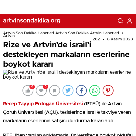
artvinsondakika.org
Artvin Son Dakika Haberleri Artvin Son Dakika Artvin Haberleri
Artvin
282
8 Kasım 2023
Rize ve Artvin’de İsrail’i
destekleyen markaların eserlerine
boykot kararı
0
0
Recep Tayyip Erdoğan Üniversitesi
(RTEÜ) ile Artvin
Çoruh Üniversitesi (AÇÜ), tesislerinde İsrail’e takviye veren
markaların eserlerinin satışını durdurma kararı aldı.
RTEÜ’den yapılan açıklamada, üniversitede boykot olduğu