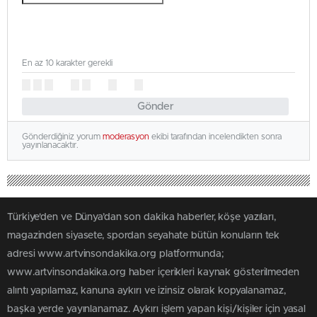
En az 10 karakter gerekli
Gönder
Gönderdiğiniz yorum
moderasyon
ekibi tarafından incelendikten sonra
yayınlanacaktır.
Türkiye'den ve Dünya’dan son dakika haberler, köşe yazıları,
magazinden siyasete, spordan seyahate bütün konuların tek
adresi www.artvinsondakika.org platformunda;
www.artvinsondakika.org haber içerikleri kaynak gösterilmeden
alıntı yapılamaz, kanuna aykırı ve izinsiz olarak kopyalanamaz,
başka yerde yayınlanamaz. Aykırı işlem yapan kişi/kişiler için yasal