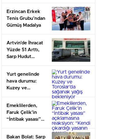
Yaşındaki Adam
Mevtten Döndü
Erzincan Erkek
Tenis Grubu’ndan
Gümüş Madalya
Artvin’de İhracat
Yüzde 51 Arttı,
Sarp Hudut
Kapısı’nda
Kapasite Artırıldı
Yurt genelinde
hava durumu:
Kuzey ve
Toroslar’da
sağanak yağış
Emeklilerden,
bekleniyor
Faruk Çelik’in
“İntibak yasası”
açıklamasına
reaksiyon: “Kendi
Bakan Bolat: Sarp