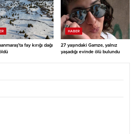
ER
HABER
nmaraş’ta fay kırığı dağı
27 yaşındaki Gamze, yalnız
öldü
yaşadığı evinde ölü bulundu