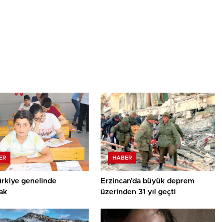
ER
HABER
ürkiye genelinde
Erzincan’da büyük deprem
ak
üzerinden 31 yıl geçti