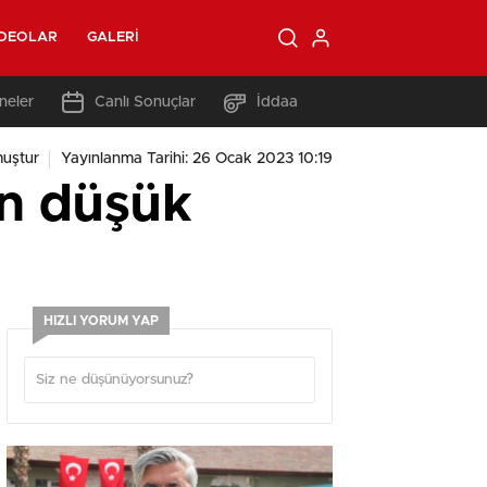
IDEOLAR
GALERI
neler
Canlı Sonuçlar
İddaa
uştur
Yayınlanma Tarihi: 26 Ocak 2023 10:19
en düşük
HIZLI YORUM YAP