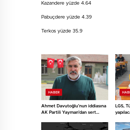
Kazandere yüzde 4.64
Pabuçdere yüzde 4.39
Terkos yüzde 35.9
HABER
HAB
Ahmet Davutoğlu’nun iddiasına
LGS, T
AK Partili Yayman’dan sert
yapılac
tepki: Bunu söyleyen şerefsizdir