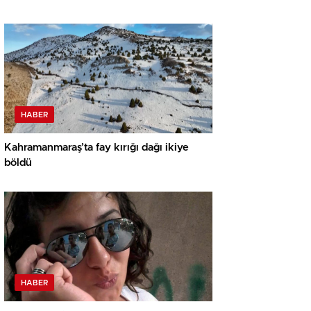
HABER
Kahramanmaraş’ta fay kırığı dağı ikiye
böldü
HABER