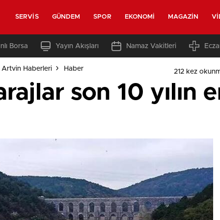
SERVIS
GÜNDEM
SPOR
EKONOMI
MAGAZIN
V
nlı Borsa
Yayın Akışları
Namaz Vakitleri
Ecza
Artvin Haberleri
Haber
212 kez okunm
arajlar son 10 yılın 