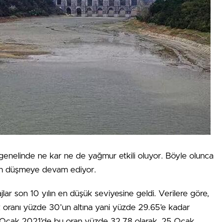
e genelinde ne kar ne de yağmur etkili oluyor. Böyle olunca
gün düşmeye devam ediyor.
lar son 10 yılın en düşük seviyesine geldi. Verilere göre,
uk oranı yüzde 30’un altına yani yüzde 29.65’e kadar
 25 Ocak 2021’de bu oran yüzde 32.78 olarak, 25 Ocak