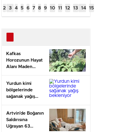
Hayat Alanı
sağana
Maden
beklen
Tehdidinde
Kafkas
Horozunun Hayat
Alanı Maden
Tehdidinde
Yurdun kimi
bölgelerinde
sağanak yağış
bekleniyor
Artvin’de Boğanın
Saldırısına
Uğrayan 63