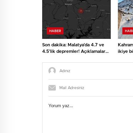
HABER
HAB
Son dakika: Malatya’da 4.7 ve
Kahrama
4.5’lik depremler! Açıklamalar
ikiye b
peş peşe geldi