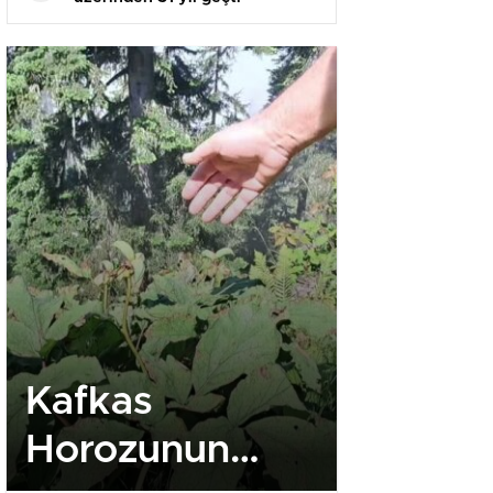
Kafkas
Yurdun
Horozunun
bölgele