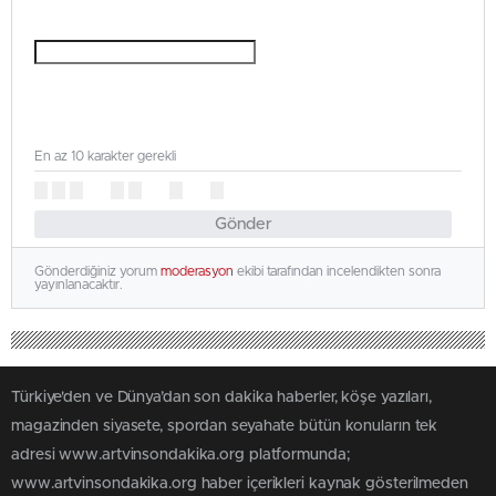
En az 10 karakter gerekli
Gönder
Gönderdiğiniz yorum
moderasyon
ekibi tarafından incelendikten sonra
yayınlanacaktır.
Türkiye'den ve Dünya’dan son dakika haberler, köşe yazıları,
magazinden siyasete, spordan seyahate bütün konuların tek
adresi www.artvinsondakika.org platformunda;
www.artvinsondakika.org haber içerikleri kaynak gösterilmeden