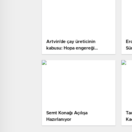
Artvin’de çay üreticinin
Er
kabusu: Hopa engereği
Sü
bahçelerde sık olarak
görülmeye başladı
Semt Konağı Açılışa
Ta
Hazırlanıyor
Ka
Ak