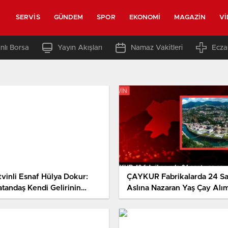
SERVIS
GÜNDEM
SPOR
EKONOMI
MAGAZIN
V
nlı Borsa
Yayın Akışları
Namaz Vakitleri
Ecza
tvinli Esnaf Hülya Dokur:
ÇAYKUR Fabrikalarda 24 Sa
atandaş Kendi Gelirinin
Aslına Nazaran Yaş Çay Alım
şük Olduğunun Farkında
Yapacak
ğil”