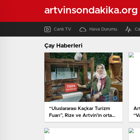
artvinsondakika.org
Canlı TV
Hava Durumu
Ca
Çay Haberleri
“Uluslararası Kaçkar Turizm
Ar
Fuarı”, Rize ve Artvin’in ortak
“V
potansiyelini vitrine çıkardı
Dü
De