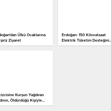
doğan’dan Ülkü Ocaklarına
Erdoğan: 150 Kilovatsaat
rpriz Ziyaret
Elektrik Tüketim Desteğini
Vermeye Başlıyoruz (4)
cizcisine Kurşun Yağdıran
dının, Öldürdüğü Kişiyle
raba Olduğu Ortaya Çıktı