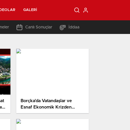
IDEOLAR
GALERI
neler
Canlı Sonuçlar
İddaa
at
Borçka’da Vatandaşlar ve
ı
Esnaf Ekonomik Krizden
Şikayetçi