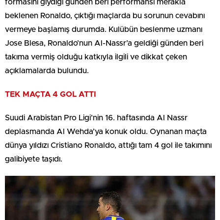
formasını giydiği günden beri performansı merakla
beklenen Ronaldo, çıktığı maçlarda bu sorunun cevabını
vermeye başlamış durumda. Kulübün beslenme uzmanı
Jose Blesa, Ronaldo’nun Al-Nassr’a geldiği günden beri
takıma vermiş olduğu katkıyla ilgili ve dikkat çeken
açıklamalarda bulundu.
TEK MAÇTA 4 GOL ATTI
Suudi Arabistan Pro Ligi’nin 16. haftasında Al Nassr
deplasmanda Al Wehda’ya konuk oldu. Oynanan maçta
dünya yıldızı Cristiano Ronaldo, attığı tam 4 gol ile takımını
galibiyete taşıdı.