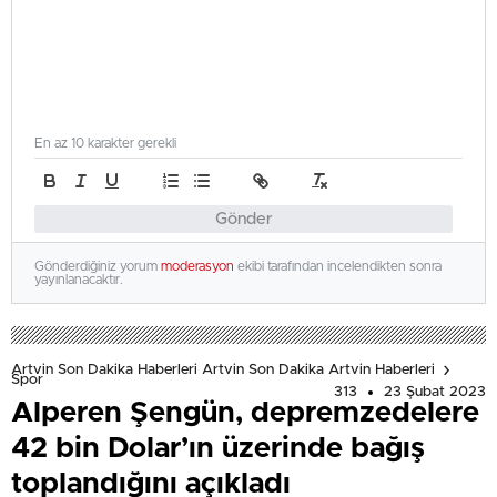
En az 10 karakter gerekli
Gönder
Gönderdiğiniz yorum
moderasyon
ekibi tarafından incelendikten sonra
yayınlanacaktır.
Artvin Son Dakika Haberleri Artvin Son Dakika Artvin Haberleri
Spor
313
23 Şubat 2023
Alperen Şengün, depremzedelere
42 bin Dolar’ın üzerinde bağış
toplandığını açıkladı