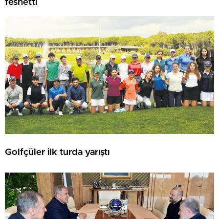
feshetti
Golfçüler ilk turda yarıştı