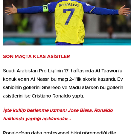
SON MAÇTA KLAS ASİSTLER
Suudi Arabistan Pro Ligi’nin 17. haftasında Al Taawon’u
konuk eden Al Nassr, bu maçı 2-1’lik skorla kazandı. Ev
sahibinin gollerini Ghareeb ve Madu atarken bu gollerin
asistlerini ise Cristiano Ronaldo yaptı.
İşte kulüp beslenme uzmanı Jose Blesa, Ronaldo
hakkında yaptığı açıklamalar…
Ronaldo’dan daha profesyonel birini göremediği dile