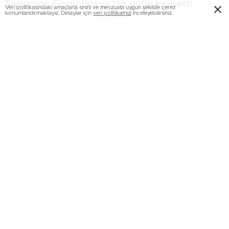
Sivasspor, Fiorentina’ya tek golle kaybetti
Veri politikasındaki amaçlarla sınırlı ve mevzuata uygun şekilde çerez
konumlandırmaktayız. Detaylar için
veri politikamızı
inceleyebilirsiniz.
Yok böyle transfer! Sınırsız kelle paça
karşılığında imza attı