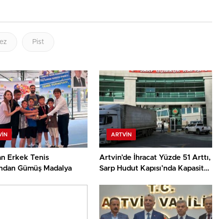
ez
Pist
VIN
ARTVIN
an Erkek Tenis
Artvin’de İhracat Yüzde 51 Arttı,
ndan Gümüş Madalya
Sarp Hudut Kapısı’nda Kapasite
Artırıldı