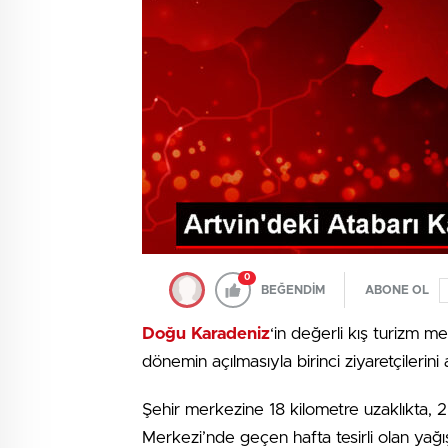
0
BEĞENDİM
ABONE OL
Doğu Karadeniz
‘in değerli kış turizm 
dönemin açılmasıyla birinci ziyaretçilerini a
Şehir merkezine 18 kilometre uzaklıkta, 
Merkezi’nde geçen hafta tesirli olan yağış 