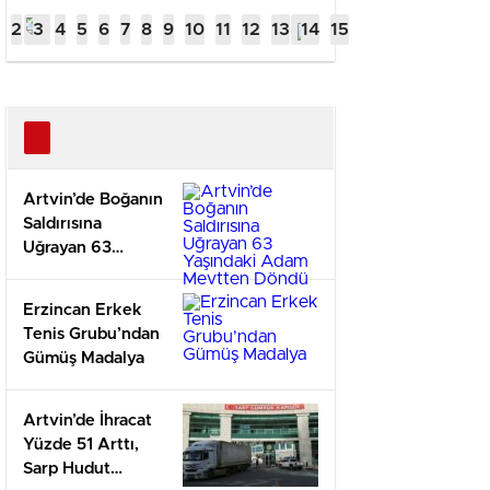
Saldırısına
Grubu’
Uğrayan 63
Gümüş
Yaşındaki
Madaly
Adam Mevtten
Döndü
Artvin’de Boğanın
Saldırısına
Uğrayan 63
Yaşındaki Adam
Mevtten Döndü
Erzincan Erkek
Tenis Grubu’ndan
Gümüş Madalya
Artvin’de İhracat
Yüzde 51 Arttı,
Sarp Hudut