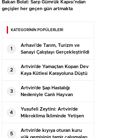
Bakan Bolat: Sarp Gümrük Kapısı’ndan
geçişler her geçen gün artmakta
KATEGORİNİN POPÜLERLERİ
Arhavi’de Tarım, Turizm ve
1
Sanayi Çalıştayı Gerçekleştirildi
Artvin’de Yamaçtan Kopan Dev
2
Kaya Kütlesi Karayoluna Düştü
Artvin’de Şap Hastalığı
3
Nedeniyle Canlı Hayvan
Ticaretine Kısıtlama Getirildi
Yusufeli Zeytini: Artvin’de
4
Mikroklima İkliminde Yetişen
Üstün Lezzetli Zeytin
Artvin’de kıyıya oturan kuru
5
yük gemisinin tamir çalışmaları