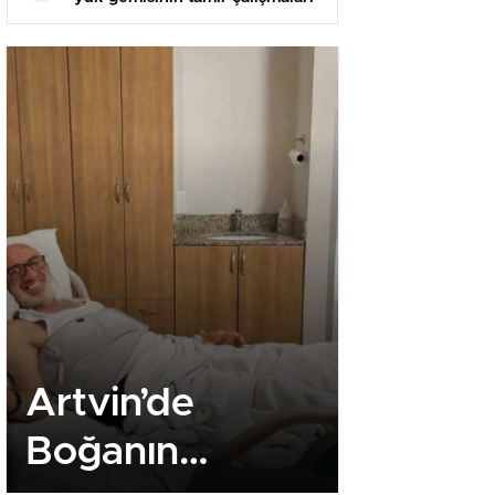
devam ediyor
Artvin’de
Erzinc
Boğanın
Tenis