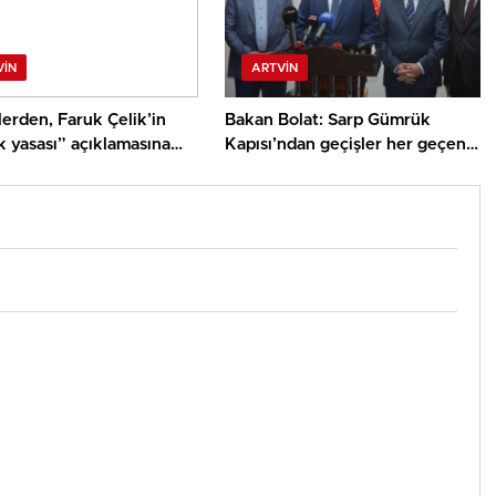
VIN
ARTVIN
erden, Faruk Çelik’in
Bakan Bolat: Sarp Gümrük
k yasası” açıklamasına
Kapısı’ndan geçişler her geçen
on: “Kendi çıkardığı
gün artmakta
n gerçek olmadığını
or”