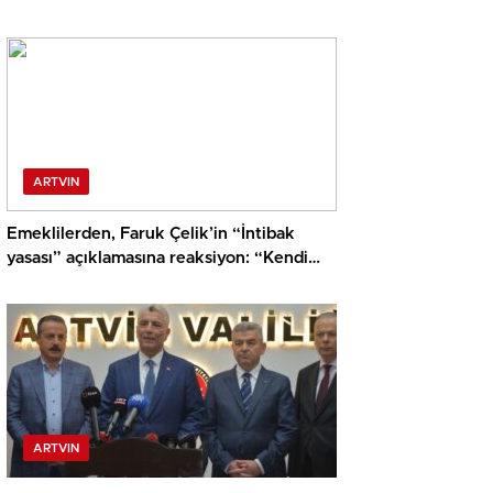
ARTVIN
Emeklilerden, Faruk Çelik’in “İntibak
yasası” açıklamasına reaksiyon: “Kendi
çıkardığı yasanın gerçek olmadığını
söylüyor”
ARTVIN