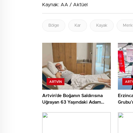
Kaynak: AA / Aktüel
Bölge
Kar
Kayak
Merk
ARTVIN
ART
Artvin’de Boğanın Saldırısına
Erzinc
Uğrayan 63 Yaşındaki Adam
Grubu’
Mevtten Döndü