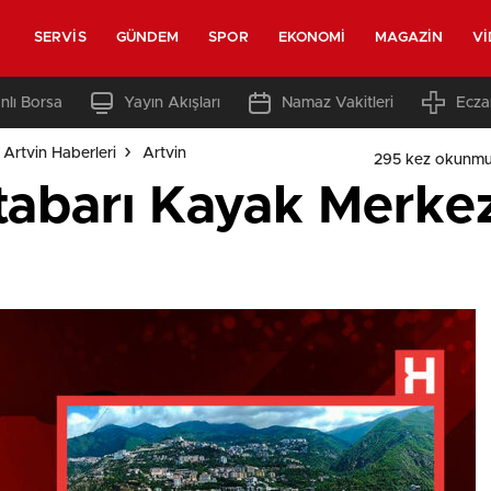
SERVIS
GÜNDEM
SPOR
EKONOMI
MAGAZIN
V
nlı Borsa
Yayın Akışları
Namaz Vakitleri
Ecza
Artvin Haberleri
Artvin
295 kez okunmu
Atabarı Kayak Merke