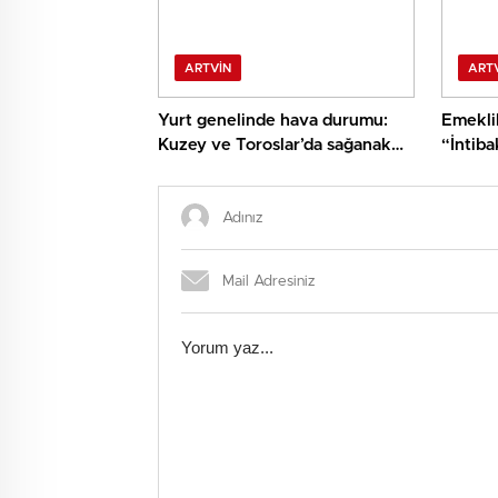
ARTVIN
ART
Yurt genelinde hava durumu:
Emeklil
Kuzey ve Toroslar’da sağanak
“İntiba
yağış bekleniyor
reaksiy
yasanı
söylüy