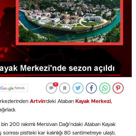
0
News
merkezlerinden
Artvin
‘deki Atabarı
Kayak Merkezi
,
ğırladı.
2 bin 200 rakımlı Mersivan Dağı’ndaki Atabarı Kayak
sonrası pistteki kar kalınlığı 80 santimetreye ulaştı.