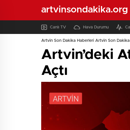
artvinsondakika.org
Canlı TV
Hava Durumu
Ca
Artvin Son Dakika Haberleri Artvin Son Dakika 
Artvin’deki 
Açtı