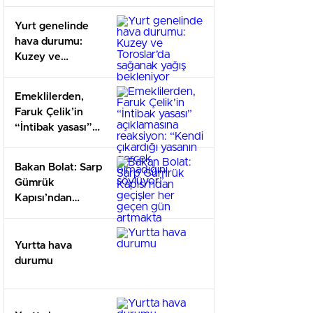
Kapısı’nda
Kapasite Artırıldı
Yurt genelinde
hava durumu:
Kuzey ve
Toroslar’da
sağanak yağış
Emeklilerden,
bekleniyor
Faruk Çelik’in
“İntibak yasası”
açıklamasına
reaksiyon: “Kendi
Bakan Bolat: Sarp
çıkardığı yasanın
Gümrük
gerçek olmadığını
Kapısı’ndan
söylüyor”
geçişler her
geçen gün
artmakta
Yurtta hava
durumu