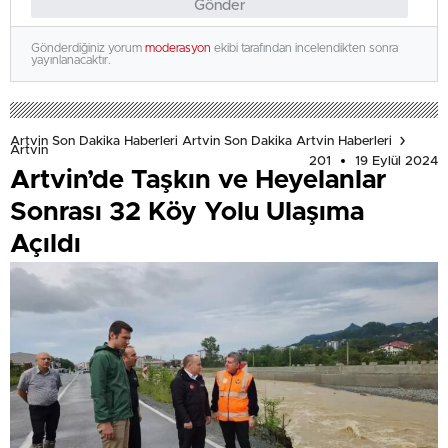
Gönder
Gönderdiğiniz yorum
moderasyon
ekibi tarafından incelendikten sonra
yayınlanacaktır.
Artvin Son Dakika Haberleri Artvin Son Dakika Artvin Haberleri
Artvin
201
19 Eylül 2024
Artvin’de Taşkın ve Heyelanlar
Sonrası 32 Köy Yolu Ulaşıma
Açıldı