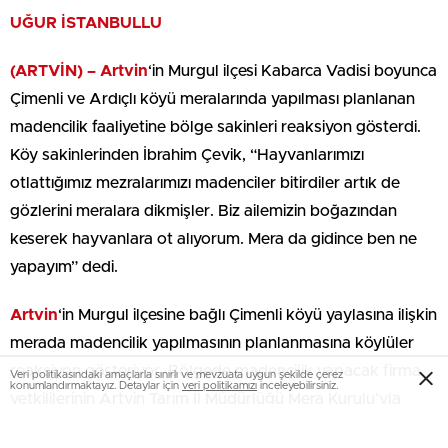
UĞUR İSTANBULLU
(ARTVİN) –
Artvin
‘in Murgul ilçesi Kabarca Vadisi boyunca
Çimenli ve Ardıçlı köyü meralarında yapılması planlanan
madencilik faaliyetine bölge sakinleri reaksiyon gösterdi.
Köy sakinlerinden İbrahim Çevik, “Hayvanlarımızı
otlattığımız mezralarımızı madenciler bitirdiler artık de
gözlerini meralara dikmişler. Biz ailemizin boğazından
keserek hayvanlara ot alıyorum. Mera da gidince ben ne
yapayım” dedi.
Artvin
‘in Murgul ilçesine bağlı Çimenli köyü yaylasına ilişkin
merada madencilik yapılmasının planlanmasına köylüler
reaksiyon gösteriyor. Bölgede madencilik yapacak firma
Veri politikasındaki amaçlarla sınırlı ve mevzuata uygun şekilde çerez
konumlandırmaktayız. Detaylar için
veri politikamızı
inceleyebilirsiniz.
yetkililerinin Artvin Tarım İl Müdürlüğü Mera Kurulu’yla
birlikte bölgede keşif yapması sırasında köylüler