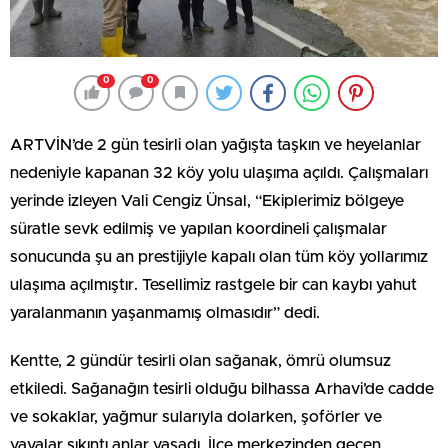
0
0
ARTVİN’de 2 gün tesirli olan yağışta taşkın ve heyelanlar
nedeniyle kapanan 32 köy yolu ulaşıma açıldı. Çalışmaları
yerinde izleyen Vali Cengiz Ünsal, “Ekiplerimiz bölgeye
süratle sevk edilmiş ve yapılan koordineli çalışmalar
sonucunda şu an prestijiyle kapalı olan tüm köy yollarımız
ulaşıma açılmıştır. Tesellimiz rastgele bir can kaybı yahut
yaralanmanın yaşanmamış olmasıdır” dedi.
Kentte, 2 gündür tesirli olan sağanak, ömrü olumsuz
etkiledi. Sağanağın tesirli olduğu bilhassa Arhavi’de cadde
ve sokaklar, yağmur sularıyla dolarken, şoförler ve
yayalar sıkıntı anlar yaşadı. İlçe merkezinden geçen