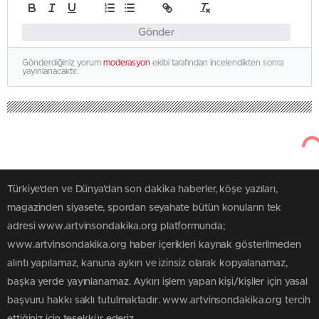
Gönder
Gönderdiğiniz yorum
moderasyon
ekibi tarafından incelendikten sonra
yayınlanacaktır.
Türkiye'den ve Dünya’dan son dakika haberler, köşe yazıları,
magazinden siyasete, spordan seyahate bütün konuların tek
adresi www.artvinsondakika.org platformunda;
www.artvinsondakika.org haber içerikleri kaynak gösterilmeden
alıntı yapılamaz, kanuna aykırı ve izinsiz olarak kopyalanamaz,
başka yerde yayınlanamaz. Aykırı işlem yapan kişi/kişiler için yasal
başvuru hakkı saklı tutulmaktadır. www.artvinsondakika.org tercih