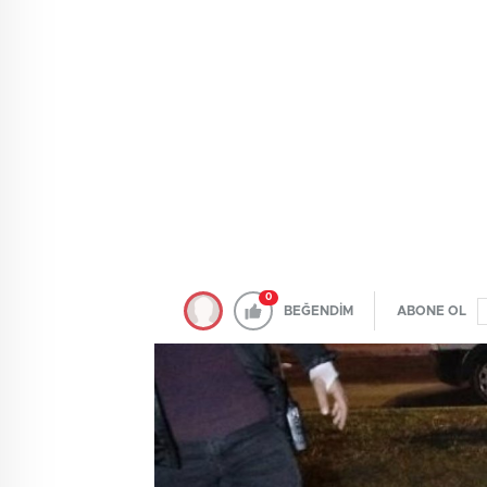
0
BEĞENDİM
ABONE OL