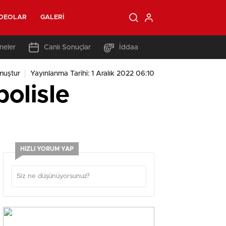
IDEOLAR
GALERI
neler
Canlı Sonuçlar
İddaa
muştur
Yayınlanma Tarihi: 1 Aralık 2022 06:10
polisle
HIZLI YORUM YAP