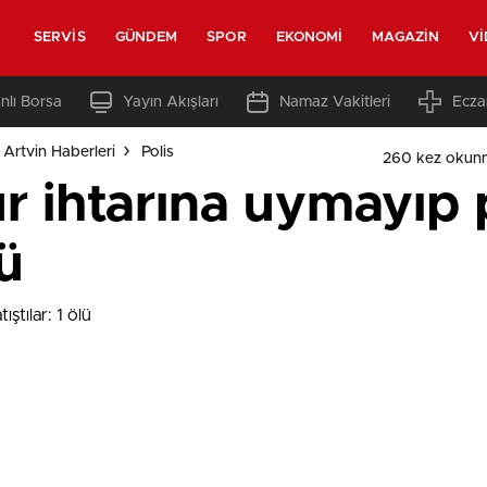
SERVIS
GÜNDEM
SPOR
EKONOMI
MAGAZIN
V
nlı Borsa
Yayın Akışları
Namaz Vakitleri
Ecza
Artvin Haberleri
Polis
260 kez okun
r ihtarına uymayıp 
lü