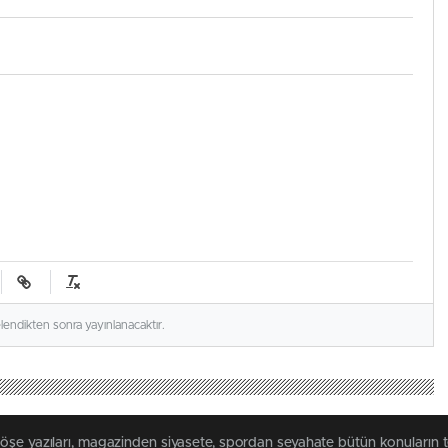
elendikten sonra yayınlanacaktır.
köşe yazıları, magazinden siyasete, spordan seyahate bütün konuların