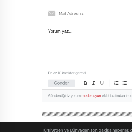
En az 10 karakter gerekli
Gönder
Gönderdiğiniz yorum
moderasyon
ekibi tarafından inc
Türkiye'den ve Dünya’dan son dakika haberler, 