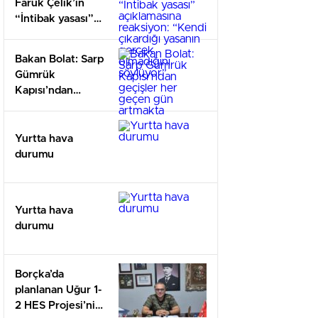
Faruk Çelik’in
“İntibak yasası”
açıklamasına
reaksiyon: “Kendi
Bakan Bolat: Sarp
çıkardığı yasanın
Gümrük
gerçek olmadığını
Kapısı’ndan
söylüyor”
geçişler her
geçen gün
artmakta
Yurtta hava
durumu
Yurtta hava
durumu
Borçka’da
planlanan Uğur 1-
2 HES Projesi’nin