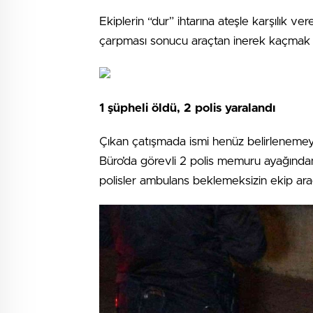
Ekiplerin “dur” ihtarına ateşle karşılık ver
çarpması sonucu araçtan inerek kaçmak i
1 şüpheli öldü, 2 polis yaralandı
Çıkan çatışmada ismi henüz belirlenemey
Büro’da görevli 2 polis memuru ayağından 
polisler ambulans beklemeksizin ekip aracı 