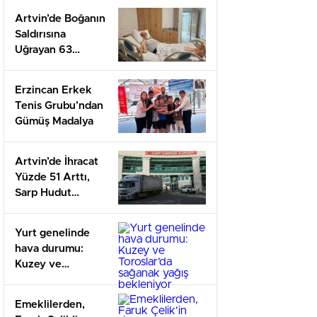
Artvin’de Boğanın
Saldırısına
Uğrayan 63
Yaşındaki Adam
Mevtten Döndü
Erzincan Erkek
Tenis Grubu’ndan
Gümüş Madalya
Artvin’de İhracat
Yüzde 51 Arttı,
Sarp Hudut
Kapısı’nda
Kapasite Artırıldı
Yurt genelinde
hava durumu:
Kuzey ve
Toroslar’da
sağanak yağış
Emeklilerden,
bekleniyor