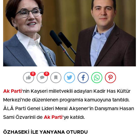
0
0
Ak Parti
‘nin Kayseri milletvekili adayları Kadir Has Kültür
Merkezi’nde düzenlenen programla kamuoyuna tanıtıldı.
ÂLÂ Parti Genel Lideri Meral Akşener’in Danışmanı Hasan
Sami Özvarinli de
Ak Parti
‘ye katıldı.
ÖZHASEKİ İLE YANYANA OTURDU