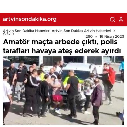
Kemalpaşa’da Gürcü Yoğunluğu Yaşanıyor
artvinsondakika.org
Artvin Son Dakika Haberleri Artvin Son Dakika Artvin Haberleri
Artvin
280
16 Nisan 2023
Amatör maçta arbede çıktı, polis
tarafları havaya ateş ederek ayırdı