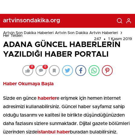
artvinsondakika.org
Artvin Son Dakika Haberleri Artvin Son Dakika Artvin Haberleri
Her Telden
247
1 Kasım 2019
ADANA GÜNCEL HABERLERİN
YAZILDIĞI HABER PORTALI
0
0
Haber Okumaya Başla
Sizde en günce
haberler
e erişmek için hemen internet
adresimizi kullanabilirsiniz. Güncel haber sayfamız sahip
olduğu tasarımı ve kalitesi ile birlikte düşündüğünüzden
daha fazlasını sizlere sunmaktadır. Dijital gazete bölümleri
üzerinden sizde
istanbul haber
buradan bulabilirsiniz.