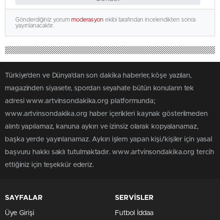
Gönderdiğiniz yorum
moderasyon
ekibi tarafından incelendikten sonra
yayınlanacaktır.
Türkiye'den ve Dünya’dan son dakika haberler, köşe yazıları,
magazinden siyasete, spordan seyahate bütün konuların tek
adresi www.artvinsondakika.org platformunda;
www.artvinsondakika.org haber içerikleri kaynak gösterilmeden
alıntı yapılamaz, kanuna aykırı ve izinsiz olarak kopyalanamaz,
başka yerde yayınlanamaz. Aykırı işlem yapan kişi/kişiler için yasal
başvuru hakkı saklı tutulmaktadır. www.artvinsondakika.org tercih
ettiğiniz için teşekkür ederiz.
SAYFALAR
SERVİSLER
Üye Girişi
Futbol İddaa