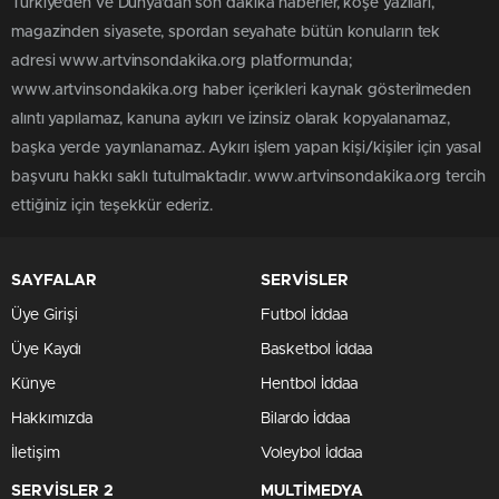
Türkiye'den ve Dünya’dan son dakika haberler, köşe yazıları,
magazinden siyasete, spordan seyahate bütün konuların tek
adresi www.artvinsondakika.org platformunda;
www.artvinsondakika.org haber içerikleri kaynak gösterilmeden
alıntı yapılamaz, kanuna aykırı ve izinsiz olarak kopyalanamaz,
başka yerde yayınlanamaz. Aykırı işlem yapan kişi/kişiler için yasal
başvuru hakkı saklı tutulmaktadır. www.artvinsondakika.org tercih
ettiğiniz için teşekkür ederiz.
SAYFALAR
SERVİSLER
Üye Girişi
Futbol İddaa
Üye Kaydı
Basketbol İddaa
Künye
Hentbol İddaa
Hakkımızda
Bilardo İddaa
İletişim
Voleybol İddaa
SERVİSLER 2
MULTİMEDYA