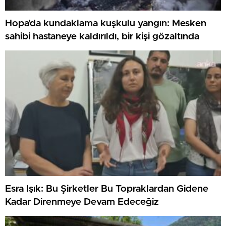
Hopa’da kundaklama kuşkulu yangın: Mesken
sahibi hastaneye kaldırıldı, bir kişi gözaltında
Esra Işık: Bu Şirketler Bu Topraklardan Gidene
Kadar Direnmeye Devam Edeceğiz