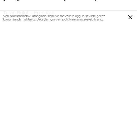
Turan Bulut – Eren Kan
Veri politikasındaki amaçlarla sınırlı ve mevzuata uygun şekilde çerez
konumlandırmaktayız. Detaylar için
veri politikamızı
inceleyebilirsiniz.
Hopa’da İnsansız Deniz Aracı Alarmı
Hopa’da kundaklama kuşkulu yangın: Mesken