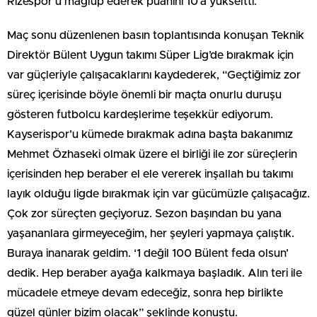
Rizespor’u mağlup ederek puanını 10’a yükseltti.
Maç sonu düzenlenen basın toplantısında konuşan Teknik
Direktör Bülent Uygun takımı Süper Lig’de bırakmak için
var güçleriyle çalışacaklarını kaydederek, “Geçtiğimiz zor
süreç içerisinde böyle önemli bir maçta onurlu duruşu
gösteren futbolcu kardeşlerime teşekkür ediyorum.
Kayserispor’u kümede bırakmak adına başta bakanımız
Mehmet Özhaseki olmak üzere el birliği ile zor süreçlerin
içerisinden hep beraber el ele vererek inşallah bu takımı
layık olduğu ligde bırakmak için var gücümüzle çalışacağız.
Çok zor süreçten geçiyoruz. Sezon başından bu yana
yaşananlara girmeyeceğim, her şeyleri yapmaya çalıştık.
Buraya inanarak geldim. ‘1 değil 100 Bülent feda olsun’
dedik. Hep beraber ayağa kalkmaya başladık. Alın teri ile
mücadele etmeye devam edeceğiz, sonra hep birlikte
güzel günler bizim olacak” şeklinde konuştu.