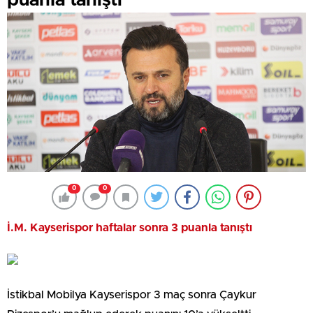
puanla tanıştı
0
0
İ.M. Kayserispor haftalar sonra 3 puanla tanıştı
İstikbal Mobilya Kayserispor 3 maç sonra Çaykur