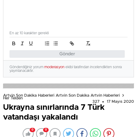
En az 10 karakter gerekli
Gönder
Gönderdiğiniz yorum
moderasyon
ekibi tarafından incelendikten sonra
yayınlanacaktır.
Artvin Son Dakika Haberleri Artvin Son Dakika Artvin Haberleri
Her Telden
327
17 Mayıs 2020
Ukrayna sınırlarında 7 Türk
vatandaşı yakalandı
0
0