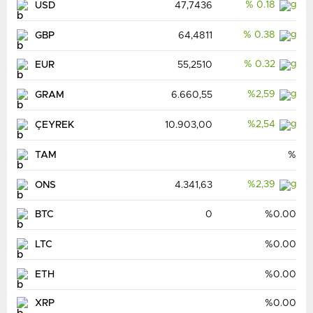
% 0.18
USD
47,7436
% 0.38
GBP
64,4811
% 0.32
EUR
55,2510
%2,59
GRAM
6.660,55
%2,54
ÇEYREK
10.903,00
TAM
%
%2,39
ONS
4.341,63
BTC
0
%0.00
LTC
%0.00
ETH
%0.00
XRP
%0.00