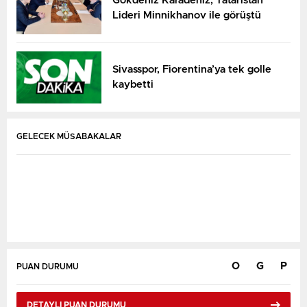
Gökdeniz Karadeniz, Tataristan
Lideri Minnikhanov ile görüştü
Sivasspor, Fiorentina’ya tek golle
kaybetti
GELECEK MÜSABAKALAR
O
G
P
PUAN DURUMU
DETAYLI PUAN DURUMU