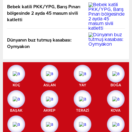
Bebek katili PKK/YPG, Barış Pınarı
bölgesinde 2 ayda 45 masum sivili
katletti
Dünyanın buz tutmuş kasabası:
Oymyakon
KOÇ
ASLAN
YAY
BOĞA
BAŞAK
AKREP
TERAZİ
KOVA